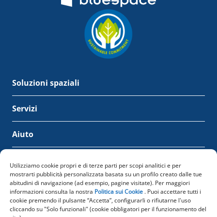
Soluzioni spaziali
Servizi
Aiuto
Bluespace
Utilizziamo cookie propri e di terze parti per scopi analitici e per
mostrarti pubblicità personalizzata basata su un profilo creato dalle tue
abitudini di navigazione (ad esempio, pagine visitate). Per maggiori
Bluespace International
informazioni consulta la nostra
Politica sui Cookie
. Puoi accettare tutti i
cookie premendo il pulsante “Accetta”, configurarli o rifiutarne l'uso
cliccando su "Solo funzionali" (cookie obbligatori per il funzionamento del