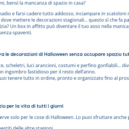
mi, bensì la mancanza di spazio in casa?
adio e farsi cadere tutto addosso, inciampare in scatoloni 
dove mettere le decorazioni stagionali… questo sì che fa p
zia? Un box in affitto può diventare il tuo asso nella manica
senza spaventi.
a le decorazioni di Halloween senza occupare spazio tut
e, scheletri, luci arancioni, costumi e perfino gonfiabili… div
n ingombro fastidioso per il resto dell’anno.
oi tenere tutto in ordine, pronto e organizzato fino al pro
io per la vita di tutti i giorni
rve solo per le cose di Halloween. Lo puoi sfruttare anche 
estiti delle altre stagioni.