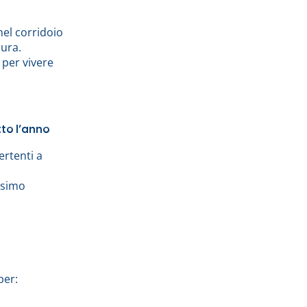
nel corridoio
aura.
 per vivere
to l’anno
ertenti a
ssimo
per: