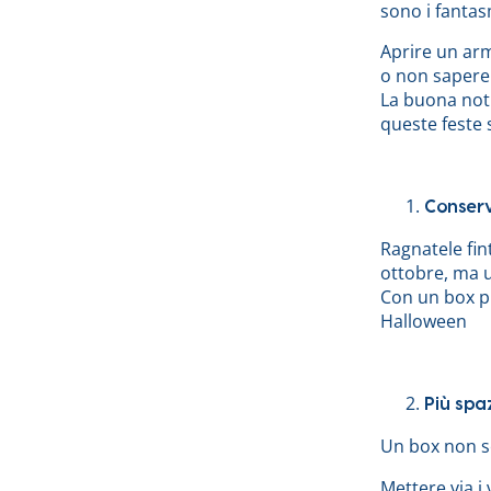
sono i fantas
Aprire un arm
o non sapere 
La buona noti
queste feste 
Conserv
Ragnatele fint
ottobre, ma u
Con un box pu
Halloween
Più spaz
Un box non se
Mettere via i v