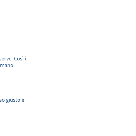
erve. Così i
i mano.
so giusto e