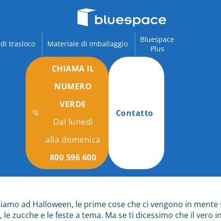
Bluespace
 di trasloco
Materiale di imballaggio
Plus
CHIAMA IL
NUMERO
VERDE
Contatto
Dal lunedì
alla domenica
800 596 600
amo ad Halloween, le prime cose che ci vengono in mente 
, le zucche e le feste a tema. Ma se ti dicessimo che il vero