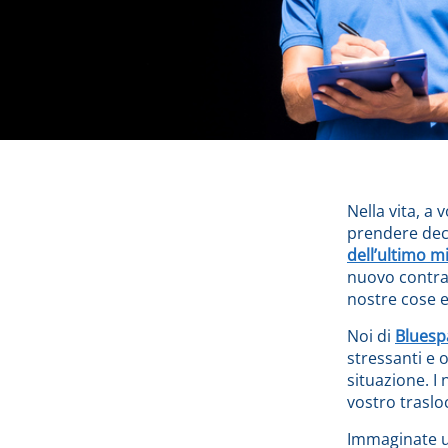
Nella vita, a 
prendere deci
dell’ultimo m
nuovo contrat
nostre cose e
Noi di
Bluesp
stressanti e 
situazione. I 
vostro traslo
Immaginate un