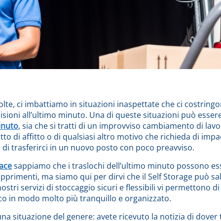
volte, ci imbattiamo in situazioni inaspettate che ci costring
sioni all’ultimo minuto. Una di queste situazioni può esse
inuto
, sia che si tratti di un improvviso cambiamento di lavo
to di affitto o di qualsiasi altro motivo che richieda di impa
 di trasferirci in un nuovo posto con poco preavviso.
ace
sappiamo che i traslochi dell’ultimo minuto possono es
opprimenti, ma siamo qui per dirvi che il Self Storage può sal
nostri servizi di stoccaggio sicuri e flessibili vi permettono di 
co in modo molto più tranquillo e organizzato.
a situazione del genere: avete ricevuto la notizia di dover 