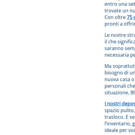
entro una set
trovate un nu
Con oltre
75 
pronti a offri
Le nostre str
il che signifi
saranno sempre
necessaria pe
Ma soprattutt
bisogno di u
nuova casa o 
personali che
situazione, B
I nostri depos
spazio pulito,
trasloco. E s
l’inventario, 
ideale per voi