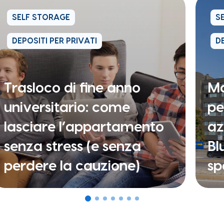
SELF STORAGE
S
DEPOSITI PER PRIVATI
DE
Trasloco di fine anno
Ma
universitario: come
pe
lasciare l’appartamento
az
senza stress (e senza
Bl
perdere la cauzione)
sp