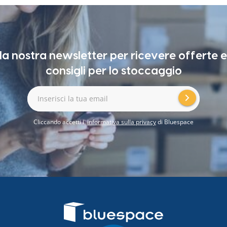
alla nostra newsletter per ricevere offerte 
consigli per lo stoccaggio
Inserisci la tua email
Cliccando accetti l'
informativa sulla privacy
di Bluespace