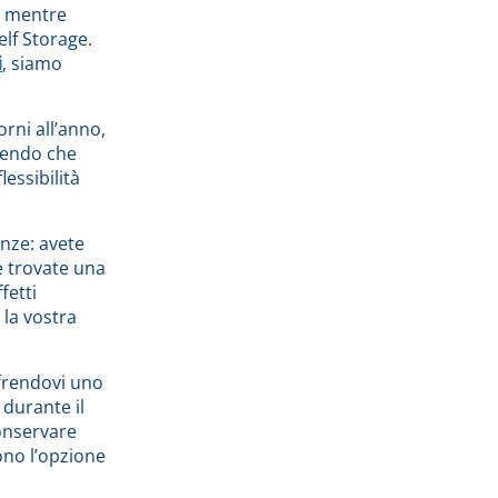
e mentre
elf Storage.
i
, siamo
rni all’anno,
apendo che
lessibilità
enze: avete
e trovate una
fetti
la vostra
ffrendovi uno
 durante il
conservare
sono l’opzione