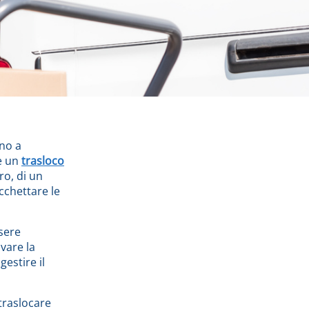
ono a
re un
trasloco
ro, di un
cchettare le
sere
vare la
gestire il
traslocare