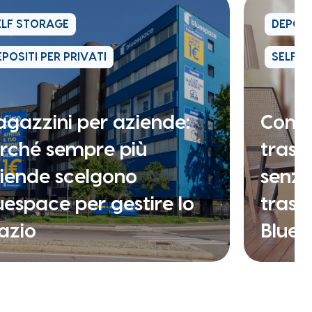
ELF STORAGE
DEPOSI
POSITI PER PRIVATI
SELF S
gazzini per aziende:
Come
rché sempre più
trasl
iende scelgono
senza
uespace per gestire lo
trasfe
azio
Blue