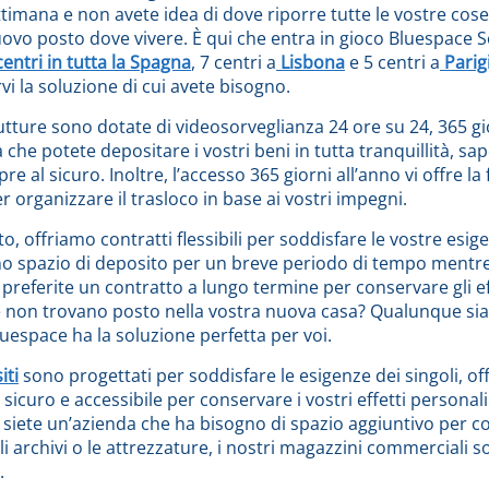
timana e non avete idea di dove riporre tutte le vostre cos
ovo posto dove vivere. È qui che entra in gioco Bluespace S
centri in tutta la Spagna
, 7 centri a
Lisbona
e 5 centri a
Parig
rvi la soluzione di cui avete bisogno.
utture sono dotate di videosorveglianza 24 ore su 24, 365 gio
ca che potete depositare i vostri beni in tutta tranquillità, s
 al sicuro. Inoltre, l’accesso 365 giorni all’anno vi offre la f
r organizzare il trasloco in base ai vostri impegni.
o, offriamo contratti flessibili per soddisfare le vostre esig
no spazio di deposito per un breve periodo di tempo mentr
preferite un contratto a lungo termine per conservare gli ef
 non trovano posto nella vostra nuova casa? Qualunque sia 
luespace ha la soluzione perfetta per voi.
iti
sono progettati per soddisfare le esigenze dei singoli, o
 sicuro e accessibile per conservare i vostri effetti personali
e siete un’azienda che ha bisogno di spazio aggiuntivo per 
gli archivi o le attrezzature, i nostri magazzini commerciali 
.